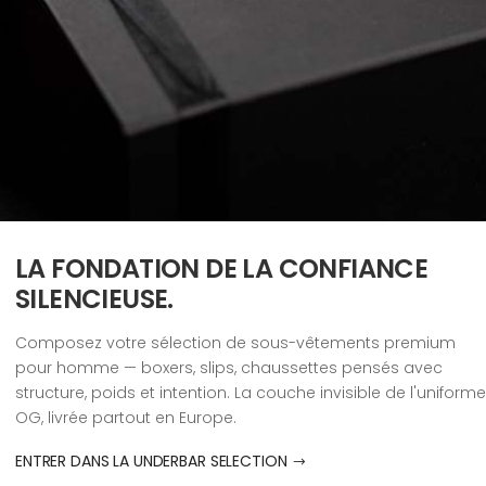
LA FONDATION DE LA CONFIANCE
SILENCIEUSE.
Composez votre sélection de sous-vêtements premium
pour homme — boxers, slips, chaussettes pensés avec
structure, poids et intention. La couche invisible de l'uniforme
OG, livrée partout en Europe.
ENTRER DANS LA UNDERBAR SELECTION