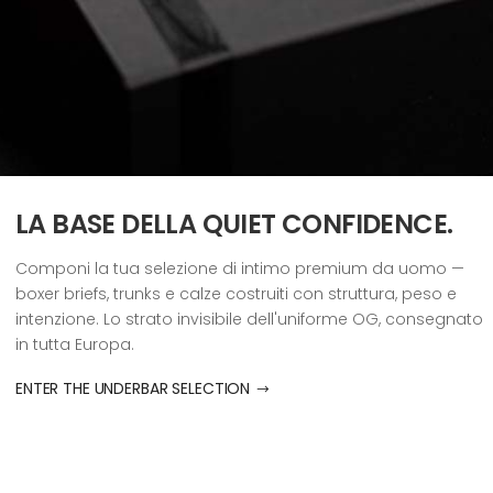
LA BASE DELLA QUIET CONFIDENCE.
Componi la tua selezione di intimo premium da uomo —
boxer briefs, trunks e calze costruiti con struttura, peso e
intenzione. Lo strato invisibile dell'uniforme OG, consegnato
in tutta Europa.
ENTER THE UNDERBAR SELECTION