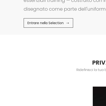
essenziali training — costruito con i
disegnato come parte dell'uniform
Entrare nella Selection
PRIV
Ridefinisci la tu